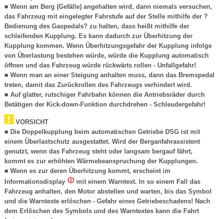
■ Wenn am Berg (Gefälle) angehalten wird, dann niemals versuchen,
das Fahrzeug mit eingelegter Fahrstufe auf der Stelle mithilfe der ?
Bedienung des Gaspedals? zu halten, dass heißt mithilfe der
schleifenden Kupplung. Es kann dadurch zur Überhitzung der
Kupplung kommen. Wenn Überhitzungsgefahr der Kupplung infolge
von Überlastung bestehen würde, würde die Kupplung automatisch
öffnen und das Fahrzeug würde rückwärts rollen - Unfallgefahr!
■ Wenn man an einer Steigung anhalten muss, dann das Bremspedal
treten, damit das Zurückrollen des Fahrzeugs verhindert wird.
■ Auf glatter, rutschiger Fahrbahn können die Antriebsräder durch
Betätigen der Kick-down-Funktion durchdrehen - Schleudergefahr!
VORSICHT
■ Die Doppelkupplung beim automatischen Getriebe DSG ist mit
einem Überlastschutz ausgestattet. Wird der Berganfahrassistent
genutzt, wenn das Fahrzeug steht oder langsam bergauf fährt,
kommt es zur erhöhten Wärmebeanspruchung der Kupplungen.
■ Wenn es zur deren Überhitzung kommt, erscheint im
Informationsdisplay
mit einem Warntext. In so einem Fall das
Fahrzeug anhalten, den Motor abstellen und warten, bis das Symbol
und die Warntexte erlöschen - Gefahr eines Getriebeschadens! Nach
dem Erlöschen des Symbols und des Warntextes kann die Fahrt