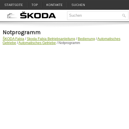
STARTSEITE
TOP
KONTAKTE
SUCHEN
Notprogramm
ŠKODA Fabia
/
Skoda Fabia Betriebsanleitung
/
Bedienung
/
Automatisches
Getriebe
/
Automatisches Getriebe
/ Notprogramm