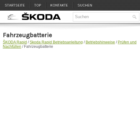
STARTSEITE
TOP
KONTAKTE
SUCHEN
Fahrzeugbatterie
ŠKODA Rapid
/
Skoda Rapid Betriebsanleitung
/
Betriebshinweise
/
Prüfen und
Nachfüllen
/ Fahrzeugbatterie