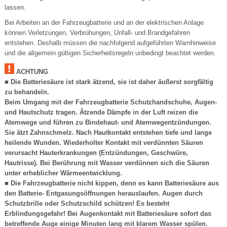
lassen.
Bei Arbeiten an der Fahrzeugbatterie und an der elektrischen Anlage
können Verletzungen, Verbrühungen, Unfall- und Brandgefahren
entstehen. Deshalb müssen die nachfolgend aufgeführten Warnhinweise
und die allgemein gültigen Sicherheitsregeln unbedingt beachtet werden.
ACHTUNG
■ Die Batteriesäure ist stark ätzend, sie ist daher äußerst sorgfältig
zu behandeln.
Beim Umgang mit der Fahrzeugbatterie Schutzhandschuhe, Augen-
und Hautschutz tragen. Ätzende Dämpfe in der Luft reizen die
Atemwege und führen zu Bindehaut- und Atemwegentzündungen.
Sie ätzt Zahnschmelz. Nach Hautkontakt entstehen tiefe und lange
heilende Wunden. Wiederholter Kontakt mit verdünnten Säuren
verursacht Hauterkrankungen (Entzündungen, Geschwüre,
Hautrisse). Bei Berührung mit Wasser verdünnen sich die Säuren
unter erheblicher Wärmeentwicklung.
■ Die Fahrzeugbatterie nicht kippen, denn es kann Batteriesäure aus
den Batterie- Entgasungsöffnungen herauslaufen. Augen durch
Schutzbrille oder Schutzschild schützen! Es besteht
Erblindungsgefahr! Bei Augenkontakt mit Batteriesäure sofort das
betreffende Auge einige Minuten lang mit klarem Wasser spülen.