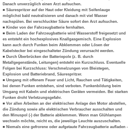
Danach unverzüglich einen Arzt aufsuchen.
■ Säurespritzer auf der Haut oder Kleidung mit Seifenlauge
möglichst bald neutralisieren und danach mit viel Wasser
nachspülen. Bei verschluckter Säure sofort den Arzt aufsuchen.
■ Kinder von der Fahrzeugbatterie fernhalten.
■ Beim Laden der Fahrzeugbatterie wird Wasserstoff freigesetzt und
es entsteht ein hochexplosives Knallgasgemisch. Eine Explosion
kann auch durch Funken beim Abklemmen oder Lösen der
Kabelstecker bei eingeschalteter Zündung verursacht werden.
■ Durch Überbrücken der Batteriepole (z. B. durch
Metallgegenstände, Leitungen) entsteht ein Kurzschluss. Eventuelle
Folgen bei Kurzschluss: Verschmelzungen von Bleistegen,
Explosion und Batteriebrand, Säurespritzer.
■ Umgang mit offenem Feuer und Licht, Rauchen und Tätigkeiten,
bei denen Funken entstehen, sind verboten. Funkenbildung beim
Umgang mit Kabeln und elektrischen Geräten vermeiden. Bei starken
Funken droht Verletzungsgefahr.
■ Vor allen Arbeiten an der elektrischen Anlage den Motor abstellen,
die Zündung sowie alle elektrischen Verbraucher ausschalten und
den Minuspol (-) der Batterie abklemmen. Wenn man Glühlampen
wechseln möchte, reicht es, die jeweilige Leuchte auszuschalten.
■ Niemals eine gefrorene oder aufgetaute Fahrzeugbatterie aufladen -