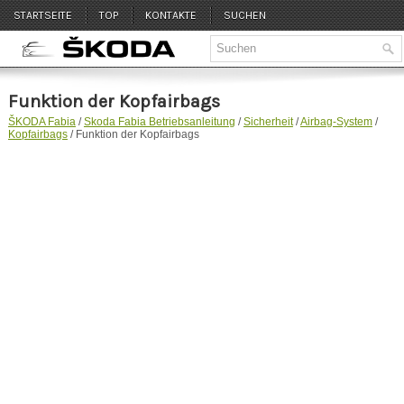
STARTSEITE
TOP
KONTAKTE
SUCHEN
Funktion der Kopfairbags
ŠKODA Fabia
/
Skoda Fabia Betriebsanleitung
/
Sicherheit
/
Airbag-System
/
Kopfairbags
/ Funktion der Kopfairbags