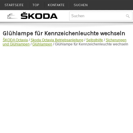
STARTSEITE
TOP
KONTAKTE
SUCHEN
Glühlampe für Kennzeichenleuchte wechseln
ŠKODA Octavia
/
Skoda Octavia Betriebsanleitung
/
Selbsthilfe
/
Sicherungen
und Glühlampen
/
Glühlampen
/ Glühlampe für Kennzeichenleuchte wechseln