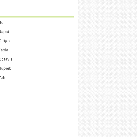
te
Rapid
itigo
Fabia
Octavia
Superb
eti