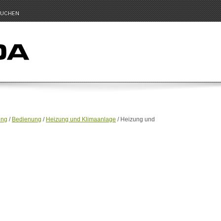
UCHEN
ung
/
Bedienung
/
Heizung und Klimaanlage
/ Heizung und