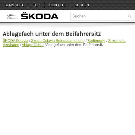
STARTSEITE
TOP
KONTAKTE
SUCHEN
Ablagefach unter dem Beifahrersitz
ŠKODA Octavia
/
Skoda Octavia Betriebsanleitung
/
Bedienung
/
Sitzen und
Verstauen
/
Ablagefächer
/ Ablagefach unter dem Beifahrersitz