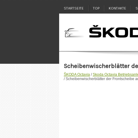
STARTSEITE
TOP
KONTAKTE
S
Scheibenwischerblätter d
ŠKODA Octavia
/
Skoda Octavia Betriebsanl
/ Scheibenwischerblätter der Frontscheibe 