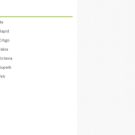
te
Rapid
itigo
Fabia
Octavia
Superb
eti