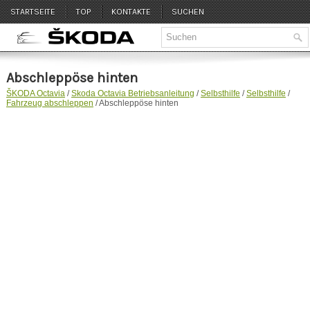
STARTSEITE
TOP
KONTAKTE
SUCHEN
Abschleppöse hinten
ŠKODA Octavia
/
Skoda Octavia Betriebsanleitung
/
Selbsthilfe
/
Selbsthilfe
/
Fahrzeug abschleppen
/ Abschleppöse hinten