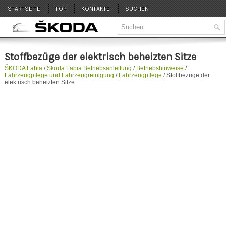
STARTSEITE
TOP
KONTAKTE
SUCHEN
Stoffbezüge der elektrisch beheizten Sitze
ŠKODA Fabia
/
Skoda Fabia Betriebsanleitung
/
Betriebshinweise
/
Fahrzeugpflege und Fahrzeugreinigung
/
Fahrzeugpflege
/ Stoffbezüge der
elektrisch beheizten Sitze