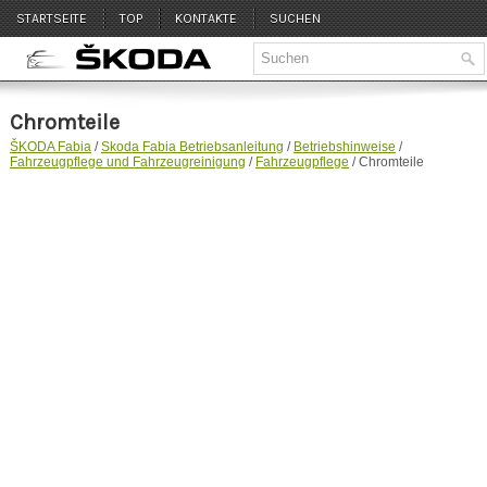
STARTSEITE
TOP
KONTAKTE
SUCHEN
Chromteile
ŠKODA Fabia
/
Skoda Fabia Betriebsanleitung
/
Betriebshinweise
/
Fahrzeugpflege und Fahrzeugreinigung
/
Fahrzeugpflege
/ Chromteile