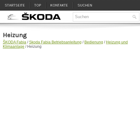
STARTSEITE
TOP
KONTAKTE
SUCHEN
Heizung
ŠKODA Fabia
/
Skoda Fabia Betriebsanleitung
/
Bedienung
/
Heizung und
Klimaanlage
/ Heizung