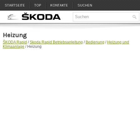
STARTSEITE
TOP
KONTAKTE
SUCHEN
Heizung
ŠKODA Rapid
/
Skoda Rapid Betriebsanleitung
/
Bedienung
/
Heizung und
Klimaanlage
/ Heizung