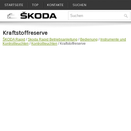
STARTSEITE
TOP
KONTAKTE
SUCHEN
Kraftstoffreserve
ŠKODA Rapid
/
Skoda Rapid Betriebsanleitung
/
Bedienung
/
Instrumente und
Kontrollleuchten
/
Kontrollleuchten
/ Kraftstoffreserve