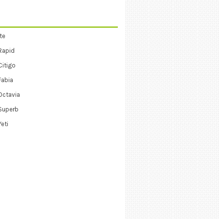
te
Rapid
itigo
Fabia
Octavia
Superb
eti