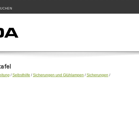
UCHEN
afel
eitung
/
Selbsthilfe
/
Sicherungen und Glühlampen
/
Sicherungen
/