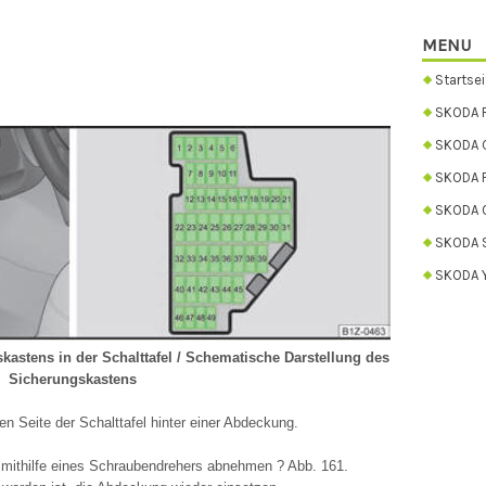
MENU
Startsei
SKODA 
SKODA C
SKODA 
SKODA 
SKODA 
SKODA Y
astens in der Schalttafel / Schematische Darstellung des
Sicherungskastens
en Seite der Schalttafel hinter einer Abdeckung.
mithilfe eines Schraubendrehers abnehmen ? Abb. 161.