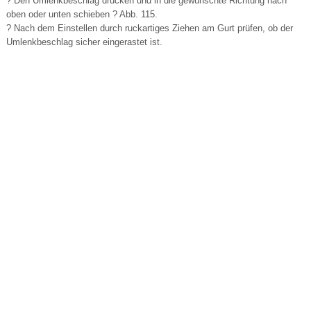
? Den Umlenkbeschlag drücken und in die gewünschte Richtung nach
oben oder unten schieben ? Abb. 115.
? Nach dem Einstellen durch ruckartiges Ziehen am Gurt prüfen, ob der
Umlenkbeschlag sicher eingerastet ist.