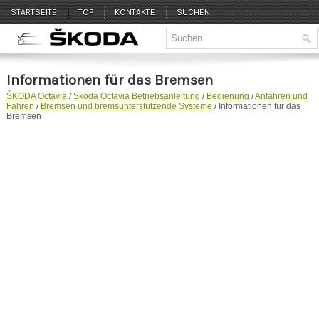
STARTSEITE
TOP
KONTAKTE
SUCHEN
Informationen für das Bremsen
ŠKODA Octavia
/
Skoda Octavia Betriebsanleitung
/
Bedienung
/
Anfahren und
Fahren
/
Bremsen und bremsunterstützende Systeme
/ Informationen für das
Bremsen