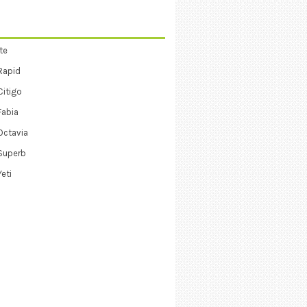
te
Rapid
itigo
Fabia
Octavia
Superb
eti