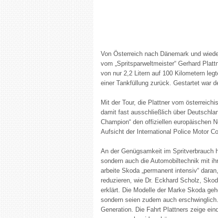
Von Österreich nach Dänemark und wieder
vom „Spritsparweltmeister“ Gerhard Plattn
von nur 2,2 Litern auf 100 Kilometern leg
einer Tankfüllung zurück. Gestartet war 
Mit der Tour, die Plattner vom österreich
damit fast ausschließlich über Deutschlan
Champion“ den offiziellen europäischen 
Aufsicht der International Police Motor C
An der Genügsamkeit im Spritverbrauch h
sondern auch die Automobiltechnik mit ih
arbeite Skoda „permanent intensiv“ daran
reduzieren, wie Dr. Eckhard Scholz, Skod
erklärt. Die Modelle der Marke Skoda ge
sondern seien zudem auch erschwinglich.
Generation. Die Fahrt Plattners zeige ei