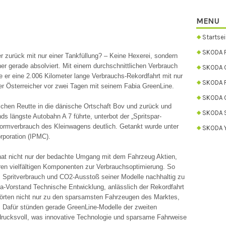
MENU
Startsei
SKODA 
 zurück mit nur einer Tankfüllung? – Keine Hexerei, sondern
er gerade absolviert. Mit einem durchschnittlichen Verbrauch
SKODA C
te er eine 2.006 Kilometer lange Verbrauchs-Rekordfahrt mit nur
SKODA 
der Österreicher vor zwei Tagen mit seinem Fabia GreenLine.
SKODA 
ischen Reutte in die dänische Ortschaft Bov und zurück und
SKODA 
ds längste Autobahn A 7 führte, unterbot der „Spritspar-
Normverbrauch des Kleinwagens deutlich. Getankt wurde unter
SKODA Y
orporation (IPMC).
at nicht nur der bedachte Umgang mit dem Fahrzeug Aktien,
ren vielfältigen Komponenten zur Verbrauchsoptimierung. So
, Spritverbrauch und CO2-Ausstoß seiner Modelle nachhaltig zu
a-Vorstand Technische Entwicklung, anlässlich der Rekordfahrt
hörten nicht nur zu den sparsamsten Fahrzeugen des Marktes,
 Dafür stünden gerade GreenLine-Modelle der zweiten
ndrucksvoll, was innovative Technologie und sparsame Fahrweise