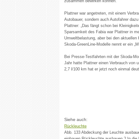
zusammen bewirken können.
Plattner war angetreten, mit einem Verbr
Autobauer, sondern auch Autofahrer dazu 
Plattner: „Das fängt schon bei Kleinigkeit
Sparsamkeit des Fabia war Plattner in meh
Umweltbelastung, aber bei den aktuellen K
Skoda-GreenLine-Modelle nennt er ein „Mus
Bei Presse-Testfahrten mit der Skoda-Mo
Jahr hatte Plattner einen Verbrauch von u
2,7 l/100 km hat er jetzt noch einmal deu
Siehe auch:
Rückleuchte
Abb. 133 Abdeckung der Leuchte ausbaue
einbauen Rückleuchte ausbauen ? In die B