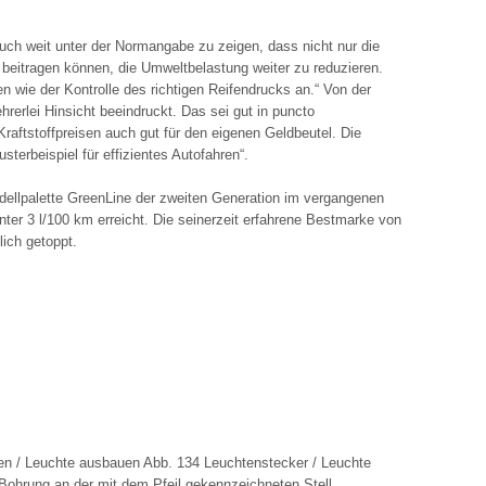
auch weit unter der Normangabe zu zeigen, dass nicht nur die
beitragen können, die Umweltbelastung weiter zu reduzieren.
en wie der Kontrolle des richtigen Reifendrucks an.“ Von der
rerlei Hinsicht beeindruckt. Das sei gut in puncto
raftstoffpreisen auch gut für den eigenen Geldbeutel. Die
terbeispiel für effizientes Autofahren“.
dellpalette GreenLine der zweiten Generation im vergangenen
nter 3 l/100 km erreicht. Die seinerzeit erfahrene Bestmarke von
tlich getoppt.
n / Leuchte ausbauen Abb. 134 Leuchtenstecker / Leuchte
ohrung an der mit dem Pfeil gekennzeichneten Stell ...