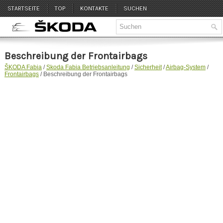
STARTSEITE
TOP
KONTAKTE
SUCHEN
Beschreibung der Frontairbags
ŠKODA Fabia
/
Skoda Fabia Betriebsanleitung
/
Sicherheit
/
Airbag-System
/
Frontairbags
/ Beschreibung der Frontairbags