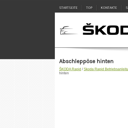
STARTSEITE
TOP
KONTAKTE
S
Abschleppöse hinten
ŠKODA Rapid
/
Skoda Rapid Betriebsanleit
hinten