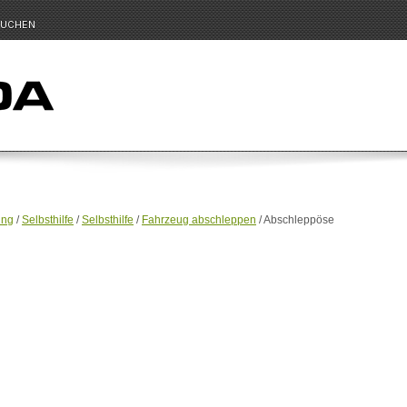
UCHEN
ung
/
Selbsthilfe
/
Selbsthilfe
/
Fahrzeug abschleppen
/ Abschleppöse