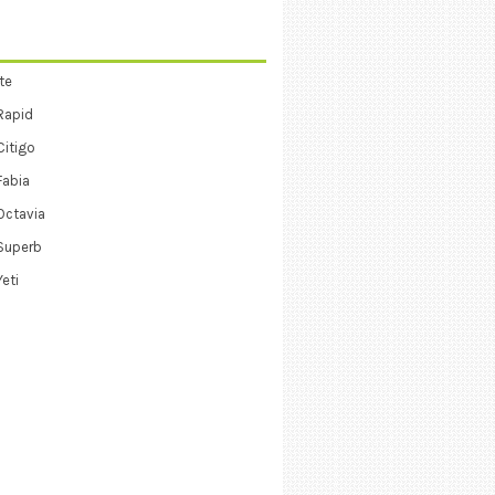
te
Rapid
itigo
Fabia
Octavia
Superb
eti