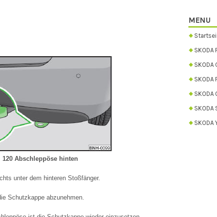
MENU
Startsei
SKODA 
SKODA C
SKODA 
SKODA 
SKODA 
SKODA Y
 120 Abschleppöse hinten
echts unter dem hinteren Stoßfänger.
 die Schutzkappe abzunehmen.
hleppöse ist die Schutzkappe wieder einzusetzen.