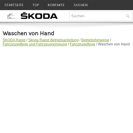
STARTSEITE
TOP
KONTAKTE
SUCHEN
Waschen von Hand
ŠKODA Rapid
/
Skoda Rapid Betriebsanleitung
/
Betriebshinweise
/
Fahrzeugpflege und Fahrzeugreinigung
/
Fahrzeugpflege
/ Waschen von Hand