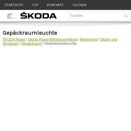
STARTSEITE
TOP
KONTAKTE
SUCHEN
Gepäckraumleuchte
ŠKODA Rapid
/
Skoda Rapid Betriebsanleitung
/
Bedienung
/
Sitzen und
Verstauen
/
Gepäckraum
/ Gepäckraumleuchte