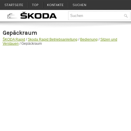
STARTSEITE
TOP
KONTAKTE
SUCHEN
Gepäckraum
ŠKODA Rapid
/
Skoda Rapid Betriebsanleitung
/
Bedienung
/
Sitzen und
Verstauen
/ Gepäckraum