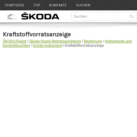
STARTSEITE
TOP
KONTAKTE
SUCHEN
Kraftstoffvorratsanzeige
ŠKODA Rapid
/
Skoda Rapid Betriebsanleitung
/
Bedienung
/
Instrumente und
Kontrollleuchten
/
Kombi-Instrument
/ Kraftstoffvorratsanzeige