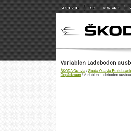
STARTSEITE
TOP
KONTAKTE
S
Variablen Ladeboden aus
ŠKODA Octavia
/
Skoda Octavia Betriebsanl
Gepäckraum
/ Variablen Ladeboden ausba