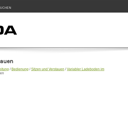
UCHEN
bauen
eitung
/
Bedienung
/
Sitzen und Verstauen
/
Variabler Ladeboden im
uen