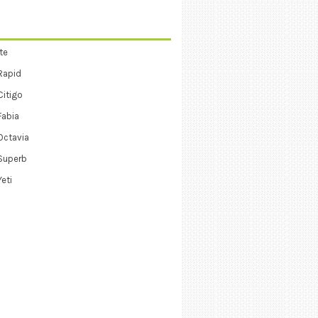
te
Rapid
itigo
Fabia
Octavia
Superb
eti