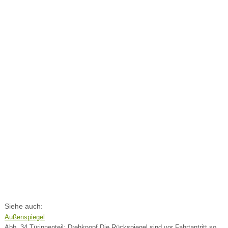
Siehe auch:
Außenspiegel
Abb. 34 Türinnenteil: Drehknopf Die Rückspiegel sind vor Fahrtantritt so