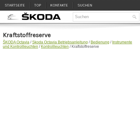
STARTSEITE
TOP
KONTAKTE
SUCHEN
Kraftstoffreserve
ŠKODA Octavia
/
Skoda Octavia Betriebsanleitung
/
Bedienung
/
Instrumente
und Kontrollleuchten
/
Kontrollleuchten
/ Kraftstoffreserve