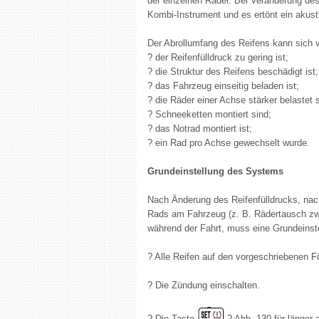
der einzelnen Räder. Bei Veränderung des
Kombi-Instrument und es ertönt ein akust
Der Abrollumfang des Reifens kann sich 
? der Reifenfülldruck zu gering ist;
? die Struktur des Reifens beschädigt ist;
? das Fahrzeug einseitig beladen ist;
? die Räder einer Achse stärker belastet s
? Schneeketten montiert sind;
? das Notrad montiert ist;
? ein Rad pro Achse gewechselt wurde.
Grundeinstellung des Systems
Nach Änderung des Reifenfülldrucks, nac
Rads am Fahrzeug (z. B. Rädertausch zwi
während der Fahrt, muss eine Grundeinst
? Alle Reifen auf den vorgeschriebenen F
? Die Zündung einschalten.
? Die Taste
? Abb. 130 für länger