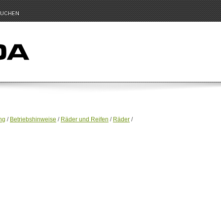
UCHEN
ng
/
Betriebshinweise
/
Räder und Reifen
/
Räder
/