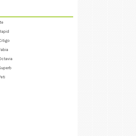
te
Rapid
itigo
Fabia
Octavia
Superb
eti