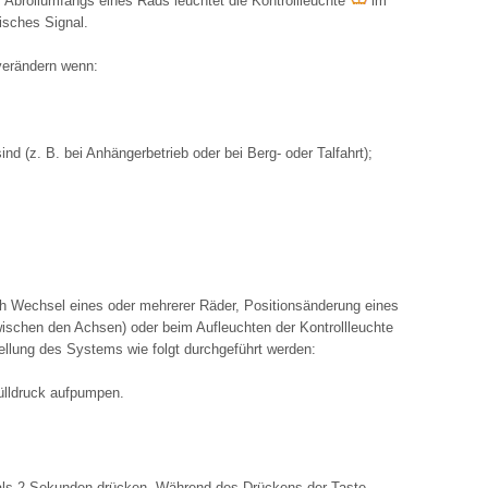
 Abrollumfangs eines Rads leuchtet die Kontrollleuchte
im
isches Signal.
verändern wenn:
ind (z. B. bei Anhängerbetrieb oder bei Berg- oder Talfahrt);
h Wechsel eines oder mehrerer Räder, Positionsänderung eines
schen den Achsen) oder beim Aufleuchten der Kontrollleuchte
ellung des Systems wie folgt durchgeführt werden:
ülldruck aufpumpen.
 als 2 Sekunden drücken. Während des Drückens der Taste