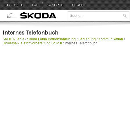
STARTSEITE
TOP
KONTAKTE
SUCHEN
Internes Telefonbuch
ŠKODA Fabia
/
Skoda Fabia Betriebsanleitung
/
Bedienung
/
Kommunikation
/
Universal-Telefonvorbereitung GSM II
/ Internes Telefonbuch