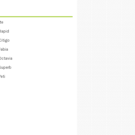
te
Rapid
itigo
Fabia
Octavia
Superb
eti