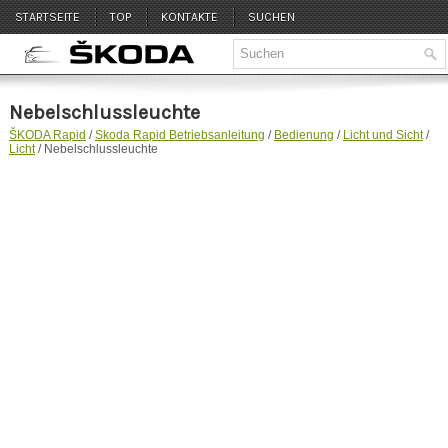
STARTSEITE
TOP
KONTAKTE
SUCHEN
Nebelschlussleuchte
ŠKODA Rapid
/
Skoda Rapid Betriebsanleitung
/
Bedienung
/
Licht und Sicht
/
Licht
/ Nebelschlussleuchte